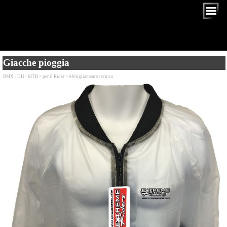
Giacche pioggia
BMX - DH - MTB > per il Rider > Abbigliamento tecnico