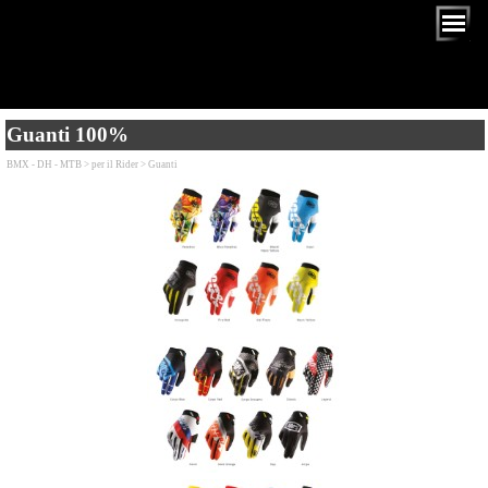
Guanti 100%
BMX - DH - MTB > per il Rider > Guanti